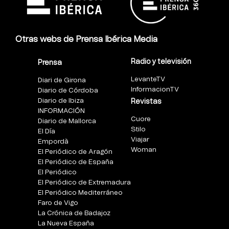
Otras webs de Prensa Ibérica Media
Radio y televisión
Prensa
LevanteTV
Diari de Girona
InformacionTV
Diario de Córdoba
Diario de Ibiza
Revistas
INFORMACIÓN
Cuore
Diario de Mallorca
Stilo
El Día
Viajar
Empordà
Woman
El Periódico de Aragón
El Periódico de España
El Periódico
El Periódico de Extremadura
El Periódico Mediterráneo
Faro de Vigo
La Crónica de Badajoz
La Nueva España