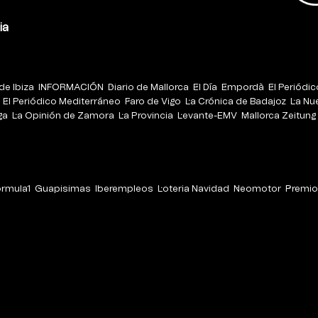
ia
de Ibiza
INFORMACIÓN
Diario de Mallorca
El Día
Empordà
El Periódi
El Periódico Mediterráneo
Faro de Vigo
La Crónica de Badajoz
La Nu
ga
La Opinión de Zamora
La Provincia
Levante-EMV
Mallorca Zeitung
órmula1
Guapisimas
Iberempleos
Loteria Navidad
Neomotor
Premio