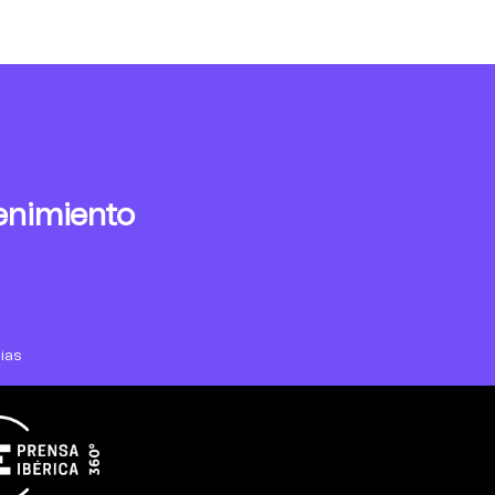
enimiento
ias