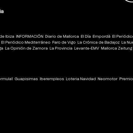
ia
de Ibiza
INFORMACIÓN
Diario de Mallorca
El Día
Empordà
El Periódi
El Periódico Mediterráneo
Faro de Vigo
La Crónica de Badajoz
La Nu
ga
La Opinión de Zamora
La Provincia
Levante-EMV
Mallorca Zeitung
órmula1
Guapisimas
Iberempleos
Loteria Navidad
Neomotor
Premio