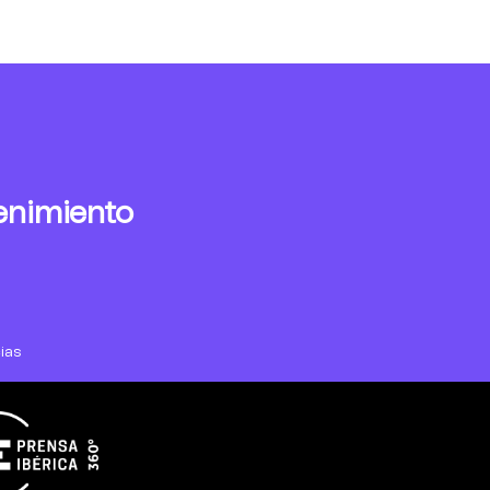
enimiento
ias