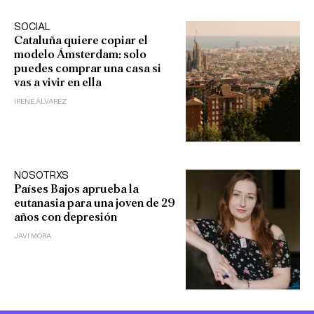
SOCIAL
Cataluña quiere copiar el
modelo Ámsterdam: solo
puedes comprar una casa si
vas a vivir en ella
IRENE ÁLVAREZ
NOSOTRXS
Países Bajos aprueba la
eutanasia para una joven de 29
años con depresión
JAVI MORA