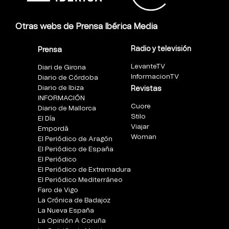
Otras webs de Prensa Ibérica Media
Radio y televisión
Prensa
LevanteTV
Diari de Girona
InformacionTV
Diario de Córdoba
Diario de Ibiza
Revistas
INFORMACIÓN
Cuore
Diario de Mallorca
Stilo
El Día
Viajar
Empordà
Woman
El Periódico de Aragón
El Periódico de España
El Periódico
El Periódico de Extremadura
El Periódico Mediterráneo
Faro de Vigo
La Crónica de Badajoz
La Nueva España
La Opinión A Coruña