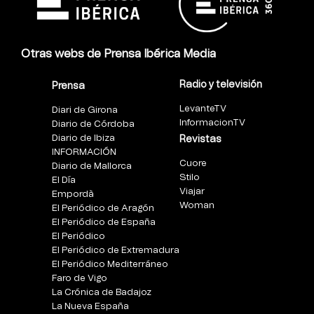
Otras webs de Prensa Ibérica Media
Radio y televisión
Prensa
LevanteTV
Diari de Girona
InformacionTV
Diario de Córdoba
Diario de Ibiza
Revistas
INFORMACIÓN
Cuore
Diario de Mallorca
Stilo
El Día
Viajar
Empordà
Woman
El Periódico de Aragón
El Periódico de España
El Periódico
El Periódico de Extremadura
El Periódico Mediterráneo
Faro de Vigo
La Crónica de Badajoz
La Nueva España