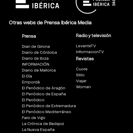
Otras webs de Prensa Ibérica Media
Radio y televisión
Prensa
LevanteTV
Diari de Girona
InformacionTV
Diario de Córdoba
Diario de Ibiza
Revistas
INFORMACIÓN
Cuore
Diario de Mallorca
Stilo
El Día
Viajar
Empordà
Woman
El Periódico de Aragón
El Periódico de España
El Periódico
El Periódico de Extremadura
El Periódico Mediterráneo
Faro de Vigo
La Crónica de Badajoz
La Nueva España