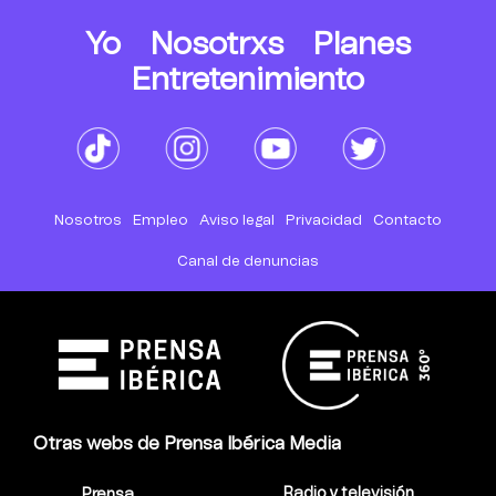
Yo
Nosotrxs
Planes
Entretenimiento
Nosotros
Empleo
Aviso legal
Privacidad
Contacto
Canal de denuncias
Otras webs de Prensa Ibérica Media
Radio y televisión
Prensa