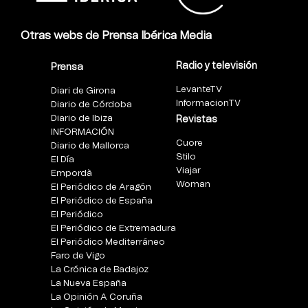
Otras webs de Prensa Ibérica Media
Radio y televisión
Prensa
LevanteTV
Diari de Girona
InformacionTV
Diario de Córdoba
Diario de Ibiza
Revistas
INFORMACIÓN
Cuore
Diario de Mallorca
Stilo
El Día
Viajar
Empordà
Woman
El Periódico de Aragón
El Periódico de España
El Periódico
El Periódico de Extremadura
El Periódico Mediterráneo
Faro de Vigo
La Crónica de Badajoz
La Nueva España
La Opinión A Coruña