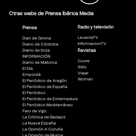
Otras webs de Prensa Ibérica Media
Radio y televisión
Prensa
LevanteTV
Diari de Girona
InformacionTV
Diario de Córdoba
Diario de Ibiza
Revistas
INFORMACIÓN
Cuore
Diario de Mallorca
Stilo
El Día
Viajar
Empordà
Woman
El Periódico de Aragón
El Periódico de España
El Periódico
El Periódico de Extremadura
El Periódico Mediterráneo
Faro de Vigo
La Crónica de Badajoz
La Nueva España
La Opinión A Coruña
La Opinión de Murcia