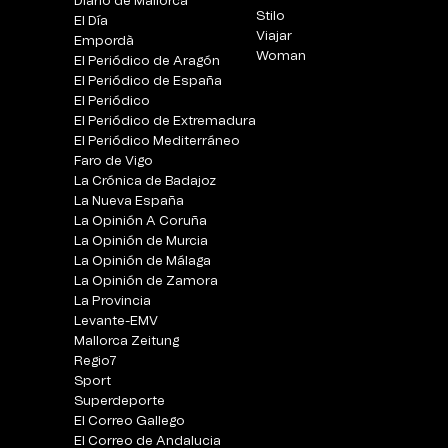
Diario de Mallorca
Stilo
El Día
Viajar
Empordà
Woman
El Periódico de Aragón
El Periódico de España
El Periódico
El Periódico de Extremadura
El Periódico Mediterráneo
Faro de Vigo
La Crónica de Badajoz
La Nueva España
La Opinión A Coruña
La Opinión de Murcia
La Opinión de Málaga
La Opinión de Zamora
La Provincia
Levante-EMV
Mallorca Zeitung
Regio7
Sport
Superdeporte
El Correo Gallego
El Correo de Andalucia