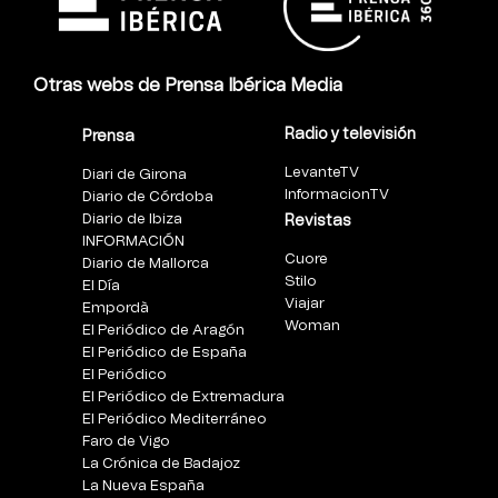
Otras webs de Prensa Ibérica Media
Radio y televisión
Prensa
LevanteTV
Diari de Girona
InformacionTV
Diario de Córdoba
Diario de Ibiza
Revistas
INFORMACIÓN
Cuore
Diario de Mallorca
Stilo
El Día
Viajar
Empordà
Woman
El Periódico de Aragón
El Periódico de España
El Periódico
El Periódico de Extremadura
El Periódico Mediterráneo
Faro de Vigo
La Crónica de Badajoz
La Nueva España