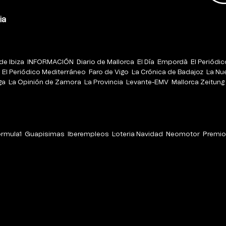
ia
de Ibiza
INFORMACIÓN
Diario de Mallorca
El Día
Empordà
El Periódi
El Periódico Mediterráneo
Faro de Vigo
La Crónica de Badajoz
La Nu
ga
La Opinión de Zamora
La Provincia
Levante-EMV
Mallorca Zeitung
órmula1
Guapisimas
Iberempleos
Loteria Navidad
Neomotor
Premio