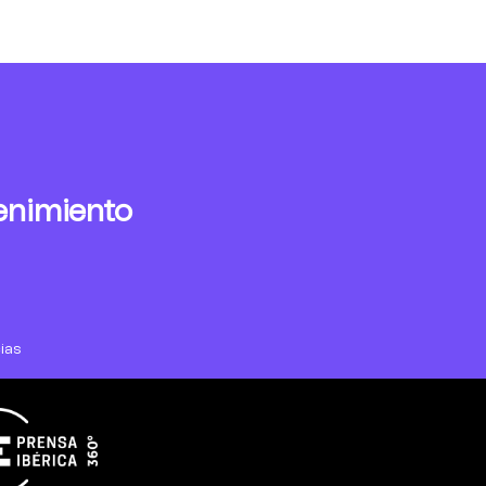
enimiento
ias