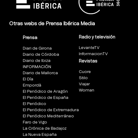
Otras webs de Prensa Ibérica Media
Radio y televisión
Prensa
LevanteTV
Diari de Girona
InformacionTV
Diario de Córdoba
Diario de Ibiza
Revistas
INFORMACIÓN
Cuore
Diario de Mallorca
Stilo
El Día
Viajar
Empordà
Woman
El Periódico de Aragón
El Periódico de España
El Periódico
El Periódico de Extremadura
El Periódico Mediterráneo
Faro de Vigo
La Crónica de Badajoz
La Nueva España