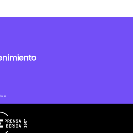
enimiento
ias