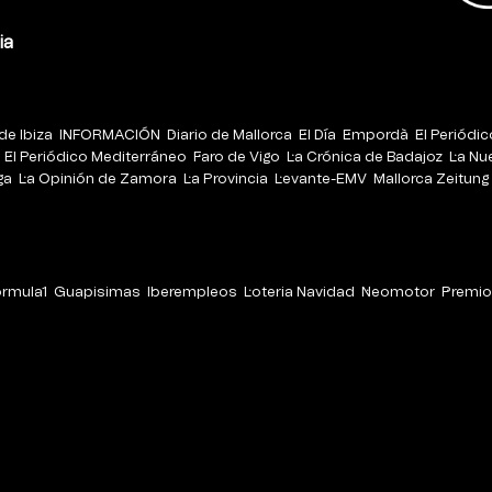
ia
de Ibiza
INFORMACIÓN
Diario de Mallorca
El Día
Empordà
El Periódi
El Periódico Mediterráneo
Faro de Vigo
La Crónica de Badajoz
La Nu
ga
La Opinión de Zamora
La Provincia
Levante-EMV
Mallorca Zeitung
órmula1
Guapisimas
Iberempleos
Loteria Navidad
Neomotor
Premio