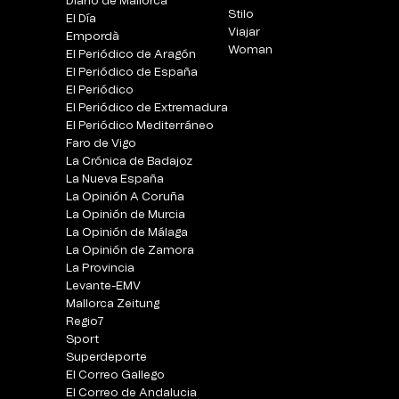
Diario de Mallorca
Stilo
El Día
Viajar
Empordà
Woman
El Periódico de Aragón
El Periódico de España
El Periódico
El Periódico de Extremadura
El Periódico Mediterráneo
Faro de Vigo
La Crónica de Badajoz
La Nueva España
La Opinión A Coruña
La Opinión de Murcia
La Opinión de Málaga
La Opinión de Zamora
La Provincia
Levante-EMV
Mallorca Zeitung
Regio7
Sport
Superdeporte
El Correo Gallego
El Correo de Andalucia