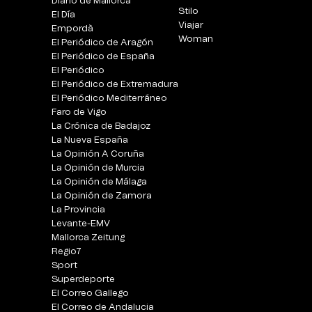
Diario de Mallorca
Stilo
El Día
Viajar
Empordà
Woman
El Periódico de Aragón
El Periódico de España
El Periódico
El Periódico de Extremadura
El Periódico Mediterráneo
Faro de Vigo
La Crónica de Badajoz
La Nueva España
La Opinión A Coruña
La Opinión de Murcia
La Opinión de Málaga
La Opinión de Zamora
La Provincia
Levante-EMV
Mallorca Zeitung
Regio7
Sport
Superdeporte
El Correo Gallego
El Correo de Andalucia