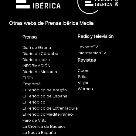
Otras webs de Prensa Ibérica Media
Radio y televisión
Prensa
LevanteTV
Diari de Girona
InformacionTV
Diario de Córdoba
Diario de Ibiza
Revistas
INFORMACIÓN
Cuore
Diario de Mallorca
Stilo
El Día
Viajar
Empordà
Woman
El Periódico de Aragón
El Periódico de España
El Periódico
El Periódico de Extremadura
El Periódico Mediterráneo
Faro de Vigo
La Crónica de Badajoz
La Nueva España