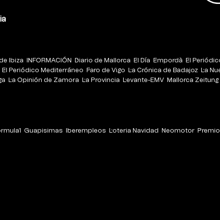
ia
de Ibiza
INFORMACIÓN
Diario de Mallorca
El Día
Empordà
El Periódi
El Periódico Mediterráneo
Faro de Vigo
La Crónica de Badajoz
La Nu
ga
La Opinión de Zamora
La Provincia
Levante-EMV
Mallorca Zeitung
órmula1
Guapisimas
Iberempleos
Loteria Navidad
Neomotor
Premio