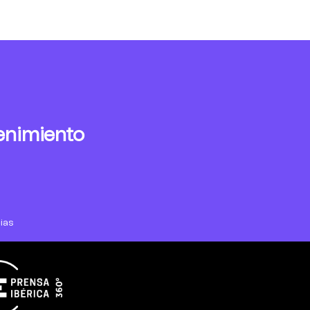
enimiento
ias