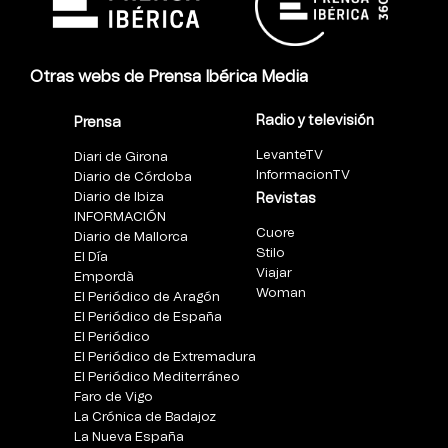
Otras webs de Prensa Ibérica Media
Radio y televisión
Prensa
LevanteTV
Diari de Girona
InformacionTV
Diario de Córdoba
Diario de Ibiza
Revistas
INFORMACIÓN
Cuore
Diario de Mallorca
Stilo
El Día
Viajar
Empordà
Woman
El Periódico de Aragón
El Periódico de España
El Periódico
El Periódico de Extremadura
El Periódico Mediterráneo
Faro de Vigo
La Crónica de Badajoz
La Nueva España