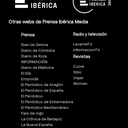
Otras webs de Prensa Ibérica Media
Radio y televisión
Prensa
LevanteTV
Diari de Girona
InformacionTV
Diario de Córdoba
Diario de Ibiza
Revistas
INFORMACIÓN
Cuore
Diario de Mallorca
Stilo
El Día
Viajar
Empordà
Woman
El Periódico de Aragón
El Periódico de España
El Periódico
El Periódico de Extremadura
El Periódico Mediterráneo
Faro de Vigo
La Crónica de Badajoz
La Nueva España