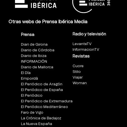
Otras webs de Prensa Ibérica Media
Radio y televisión
Prensa
LevanteTV
Diari de Girona
InformacionTV
Diario de Córdoba
Diario de Ibiza
Revistas
INFORMACIÓN
Cuore
Diario de Mallorca
Stilo
El Día
Viajar
Empordà
Woman
El Periódico de Aragón
El Periódico de España
El Periódico
El Periódico de Extremadura
El Periódico Mediterráneo
Faro de Vigo
La Crónica de Badajoz
La Nueva España