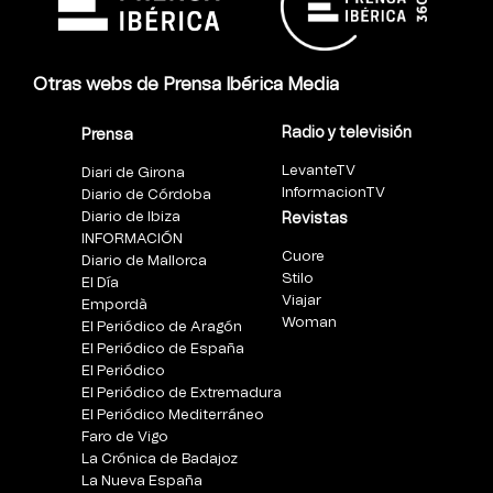
Otras webs de Prensa Ibérica Media
Radio y televisión
Prensa
LevanteTV
Diari de Girona
InformacionTV
Diario de Córdoba
Diario de Ibiza
Revistas
INFORMACIÓN
Cuore
Diario de Mallorca
Stilo
El Día
Viajar
Empordà
Woman
El Periódico de Aragón
El Periódico de España
El Periódico
El Periódico de Extremadura
El Periódico Mediterráneo
Faro de Vigo
La Crónica de Badajoz
La Nueva España