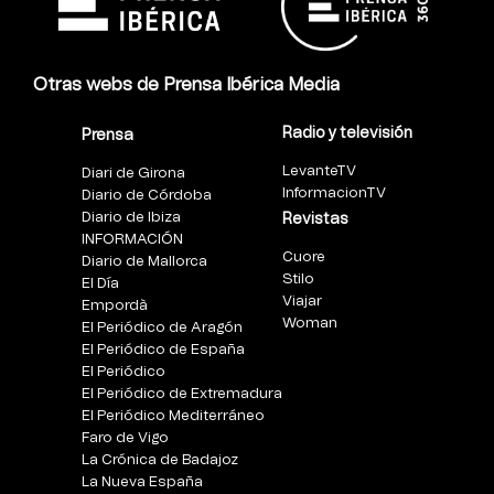
Otras webs de Prensa Ibérica Media
Radio y televisión
Prensa
LevanteTV
Diari de Girona
InformacionTV
Diario de Córdoba
Diario de Ibiza
Revistas
INFORMACIÓN
Cuore
Diario de Mallorca
Stilo
El Día
Viajar
Empordà
Woman
El Periódico de Aragón
El Periódico de España
El Periódico
El Periódico de Extremadura
El Periódico Mediterráneo
Faro de Vigo
La Crónica de Badajoz
La Nueva España