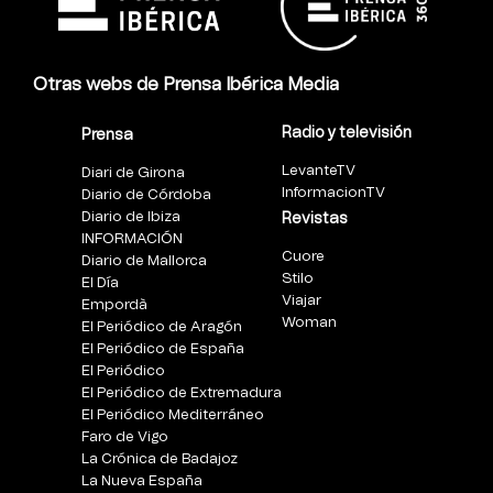
Otras webs de Prensa Ibérica Media
Radio y televisión
Prensa
LevanteTV
Diari de Girona
InformacionTV
Diario de Córdoba
Diario de Ibiza
Revistas
INFORMACIÓN
Cuore
Diario de Mallorca
Stilo
El Día
Viajar
Empordà
Woman
El Periódico de Aragón
El Periódico de España
El Periódico
El Periódico de Extremadura
El Periódico Mediterráneo
Faro de Vigo
La Crónica de Badajoz
La Nueva España