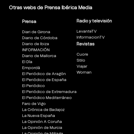
Otras webs de Prensa Ibérica Media
Radio y televisión
Prensa
LevanteTV
Diari de Girona
InformacionTV
Diario de Córdoba
Diario de Ibiza
Revistas
INFORMACIÓN
Cuore
Diario de Mallorca
Stilo
El Día
Viajar
Empordà
Woman
El Periódico de Aragón
El Periódico de España
El Periódico
El Periódico de Extremadura
El Periódico Mediterráneo
Faro de Vigo
La Crónica de Badajoz
La Nueva España
La Opinión A Coruña
La Opinión de Murcia
La Opinión de Málaga