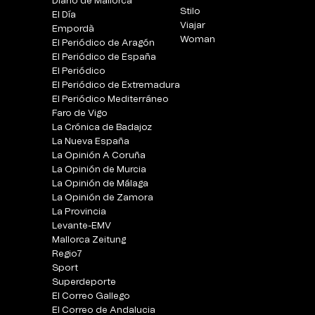
Diario de Mallorca
Stilo
El Día
Viajar
Empordà
Woman
El Periódico de Aragón
El Periódico de España
El Periódico
El Periódico de Extremadura
El Periódico Mediterráneo
Faro de Vigo
La Crónica de Badajoz
La Nueva España
La Opinión A Coruña
La Opinión de Murcia
La Opinión de Málaga
La Opinión de Zamora
La Provincia
Levante-EMV
Mallorca Zeitung
Regio7
Sport
Superdeporte
El Correo Gallego
El Correo de Andalucia