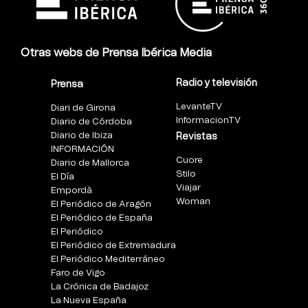
Otras webs de Prensa Ibérica Media
Radio y televisión
Prensa
LevanteTV
Diari de Girona
InformacionTV
Diario de Córdoba
Diario de Ibiza
Revistas
INFORMACIÓN
Cuore
Diario de Mallorca
Stilo
El Día
Viajar
Empordà
Woman
El Periódico de Aragón
El Periódico de España
El Periódico
El Periódico de Extremadura
El Periódico Mediterráneo
Faro de Vigo
La Crónica de Badajoz
La Nueva España