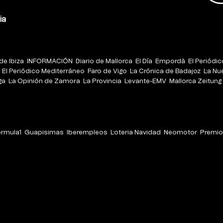
ia
de Ibiza
INFORMACIÓN
Diario de Mallorca
El Día
Empordà
El Periódi
El Periódico Mediterráneo
Faro de Vigo
La Crónica de Badajoz
La Nu
ga
La Opinión de Zamora
La Provincia
Levante-EMV
Mallorca Zeitung
órmula1
Guapisimas
Iberempleos
Loteria Navidad
Neomotor
Premio