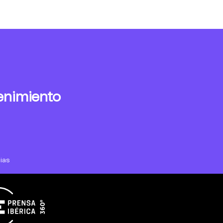
enimiento
ias