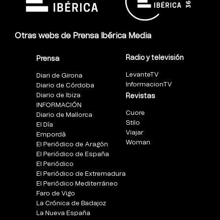
Otras webs de Prensa Ibérica Media
Radio y televisión
Prensa
LevanteTV
Diari de Girona
InformacionTV
Diario de Córdoba
Diario de Ibiza
Revistas
INFORMACIÓN
Cuore
Diario de Mallorca
Stilo
El Día
Viajar
Empordà
Woman
El Periódico de Aragón
El Periódico de España
El Periódico
El Periódico de Extremadura
El Periódico Mediterráneo
Faro de Vigo
La Crónica de Badajoz
La Nueva España