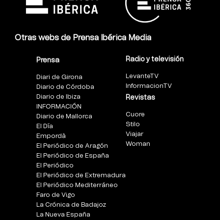
Otras webs de Prensa Ibérica Media
Radio y televisión
Prensa
LevanteTV
Diari de Girona
InformacionTV
Diario de Córdoba
Diario de Ibiza
Revistas
INFORMACIÓN
Cuore
Diario de Mallorca
Stilo
El Día
Viajar
Empordà
Woman
El Periódico de Aragón
El Periódico de España
El Periódico
El Periódico de Extremadura
El Periódico Mediterráneo
Faro de Vigo
La Crónica de Badajoz
La Nueva España