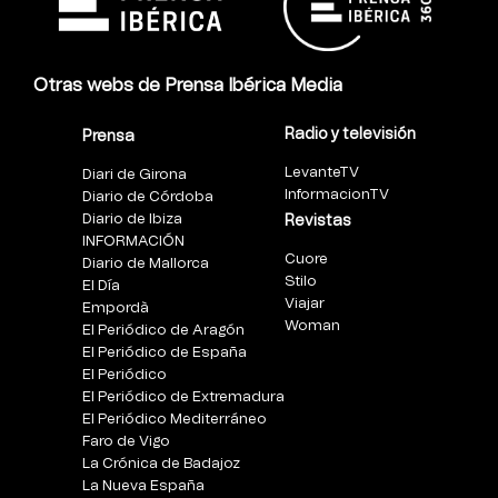
Otras webs de Prensa Ibérica Media
Radio y televisión
Prensa
LevanteTV
Diari de Girona
InformacionTV
Diario de Córdoba
Diario de Ibiza
Revistas
INFORMACIÓN
Cuore
Diario de Mallorca
Stilo
El Día
Viajar
Empordà
Woman
El Periódico de Aragón
El Periódico de España
El Periódico
El Periódico de Extremadura
El Periódico Mediterráneo
Faro de Vigo
La Crónica de Badajoz
La Nueva España