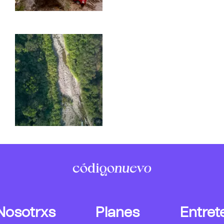
Nosotrxs
Planes
Entret