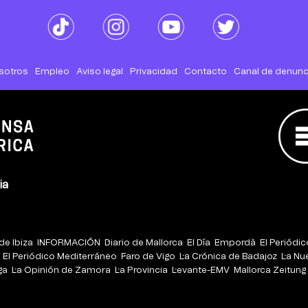
sotros
Empleo
Aviso legal
Privacidad
Contacto
Canal de denunc
ia
de Ibiza
INFORMACIÓN
Diario de Mallorca
El Día
Empordà
El Periódi
El Periódico Mediterráneo
Faro de Vigo
La Crónica de Badajoz
La Nu
ga
La Opinión de Zamora
La Provincia
Levante-EMV
Mallorca Zeitung