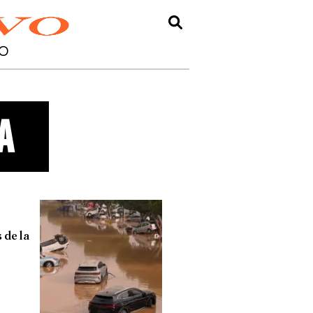
O
a
 de la