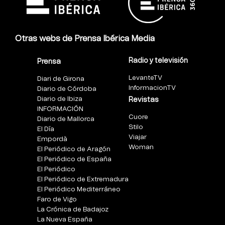
Otras webs de Prensa Ibérica Media
Radio y televisión
Prensa
LevanteTV
Diari de Girona
InformacionTV
Diario de Córdoba
Diario de Ibiza
Revistas
INFORMACIÓN
Cuore
Diario de Mallorca
Stilo
El Día
Viajar
Empordà
Woman
El Periódico de Aragón
El Periódico de España
El Periódico
El Periódico de Extremadura
El Periódico Mediterráneo
Faro de Vigo
La Crónica de Badajoz
La Nueva España