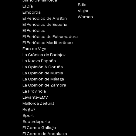
Diario de Mallorca
Stilo
El Día
Viajar
Empordà
Woman
El Periódico de Aragón
El Periódico de España
El Periódico
El Periódico de Extremadura
El Periódico Mediterráneo
Faro de Vigo
La Crónica de Badajoz
La Nueva España
La Opinión A Coruña
La Opinión de Murcia
La Opinión de Málaga
La Opinión de Zamora
La Provincia
Levante-EMV
Mallorca Zeitung
Regio7
Sport
Superdeporte
El Correo Gallego
El Correo de Andalucia