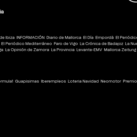
ia
de Ibiza
INFORMACIÓN
Diario de Mallorca
El Día
Empordà
El Periódi
El Periódico Mediterráneo
Faro de Vigo
La Crónica de Badajoz
La Nu
ga
La Opinión de Zamora
La Provincia
Levante-EMV
Mallorca Zeitung
órmula1
Guapisimas
Iberempleos
Loteria Navidad
Neomotor
Premio