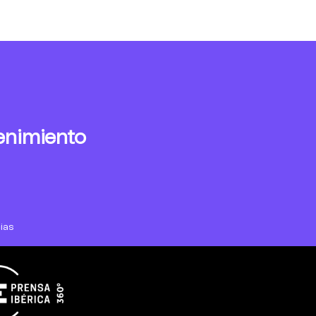
enimiento
ias