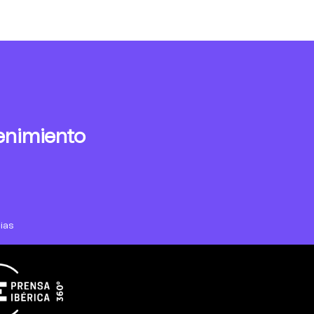
enimiento
ias