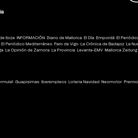
ia
de Ibiza
INFORMACIÓN
Diario de Mallorca
El Día
Empordà
El Periódi
El Periódico Mediterráneo
Faro de Vigo
La Crónica de Badajoz
La Nu
ga
La Opinión de Zamora
La Provincia
Levante-EMV
Mallorca Zeitung
órmula1
Guapisimas
Iberempleos
Loteria Navidad
Neomotor
Premio