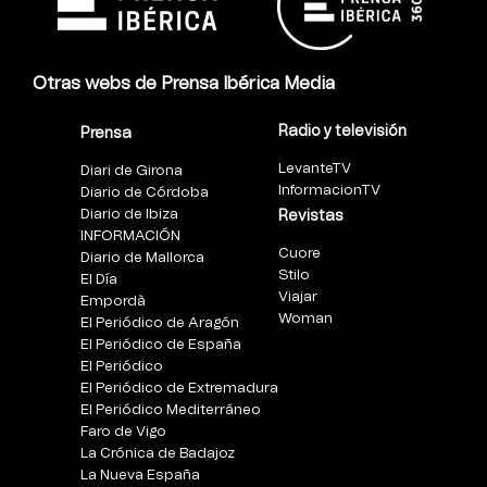
Otras webs de Prensa Ibérica Media
Radio y televisión
Prensa
LevanteTV
Diari de Girona
InformacionTV
Diario de Córdoba
Diario de Ibiza
Revistas
INFORMACIÓN
Cuore
Diario de Mallorca
Stilo
El Día
Viajar
Empordà
Woman
El Periódico de Aragón
El Periódico de España
El Periódico
El Periódico de Extremadura
El Periódico Mediterráneo
Faro de Vigo
La Crónica de Badajoz
La Nueva España