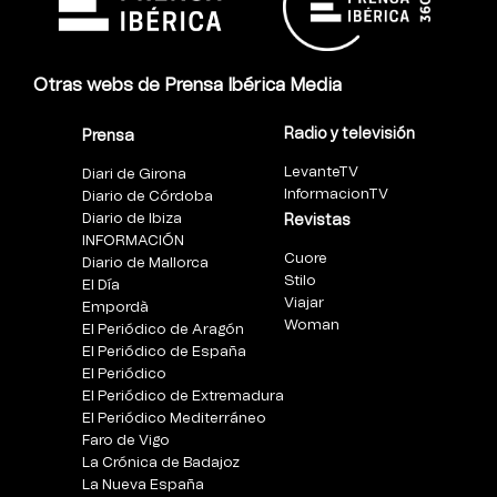
Otras webs de Prensa Ibérica Media
Radio y televisión
Prensa
LevanteTV
Diari de Girona
InformacionTV
Diario de Córdoba
Diario de Ibiza
Revistas
INFORMACIÓN
Cuore
Diario de Mallorca
Stilo
El Día
Viajar
Empordà
Woman
El Periódico de Aragón
El Periódico de España
El Periódico
El Periódico de Extremadura
El Periódico Mediterráneo
Faro de Vigo
La Crónica de Badajoz
La Nueva España