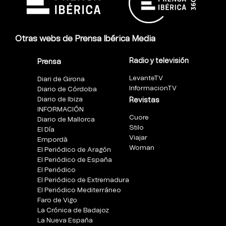
Otras webs de Prensa Ibérica Media
Radio y televisión
Prensa
LevanteTV
Diari de Girona
InformacionTV
Diario de Córdoba
Diario de Ibiza
Revistas
INFORMACIÓN
Cuore
Diario de Mallorca
Stilo
El Día
Viajar
Empordà
Woman
El Periódico de Aragón
El Periódico de España
El Periódico
El Periódico de Extremadura
El Periódico Mediterráneo
Faro de Vigo
La Crónica de Badajoz
La Nueva España