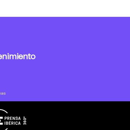
enimiento
ias