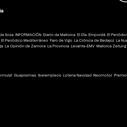
ia
de Ibiza
INFORMACIÓN
Diario de Mallorca
El Día
Empordà
El Periódi
El Periódico Mediterráneo
Faro de Vigo
La Crónica de Badajoz
La Nu
ga
La Opinión de Zamora
La Provincia
Levante-EMV
Mallorca Zeitung
órmula1
Guapisimas
Iberempleos
Loteria Navidad
Neomotor
Premio