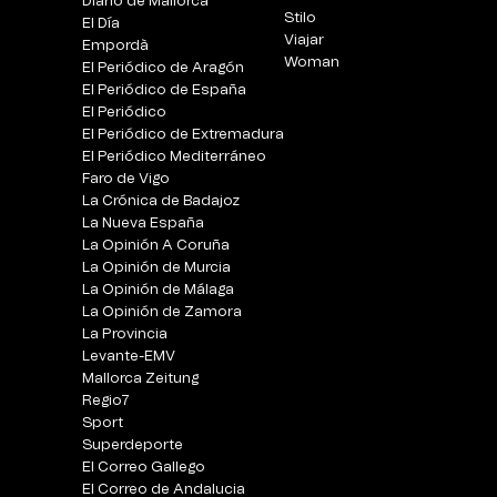
Diario de Mallorca
Stilo
El Día
Viajar
Empordà
Woman
El Periódico de Aragón
El Periódico de España
El Periódico
El Periódico de Extremadura
El Periódico Mediterráneo
Faro de Vigo
La Crónica de Badajoz
La Nueva España
La Opinión A Coruña
La Opinión de Murcia
La Opinión de Málaga
La Opinión de Zamora
La Provincia
Levante-EMV
Mallorca Zeitung
Regio7
Sport
Superdeporte
El Correo Gallego
El Correo de Andalucia