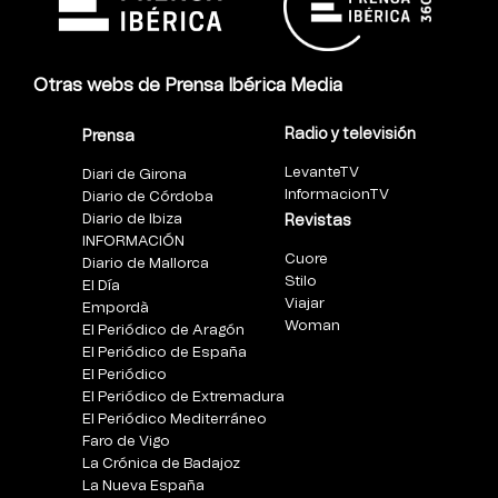
Otras webs de Prensa Ibérica Media
Radio y televisión
Prensa
LevanteTV
Diari de Girona
InformacionTV
Diario de Córdoba
Diario de Ibiza
Revistas
INFORMACIÓN
Cuore
Diario de Mallorca
Stilo
El Día
Viajar
Empordà
Woman
El Periódico de Aragón
El Periódico de España
El Periódico
El Periódico de Extremadura
El Periódico Mediterráneo
Faro de Vigo
La Crónica de Badajoz
La Nueva España