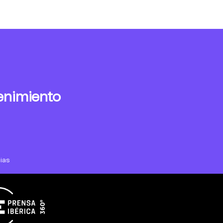
enimiento
ias