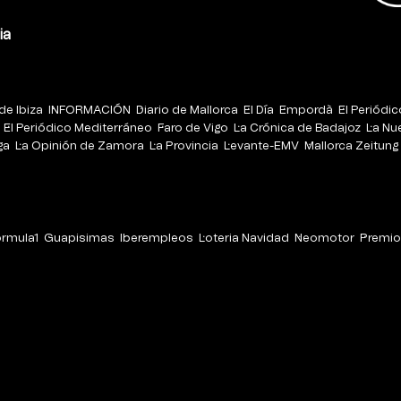
ia
de Ibiza
INFORMACIÓN
Diario de Mallorca
El Día
Empordà
El Periódi
El Periódico Mediterráneo
Faro de Vigo
La Crónica de Badajoz
La Nu
ga
La Opinión de Zamora
La Provincia
Levante-EMV
Mallorca Zeitung
órmula1
Guapisimas
Iberempleos
Loteria Navidad
Neomotor
Premio