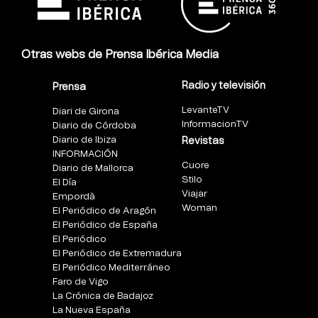
Otras webs de Prensa Ibérica Media
Radio y televisión
Prensa
LevanteTV
Diari de Girona
InformacionTV
Diario de Córdoba
Diario de Ibiza
Revistas
INFORMACIÓN
Cuore
Diario de Mallorca
Stilo
El Día
Viajar
Empordà
Woman
El Periódico de Aragón
El Periódico de España
El Periódico
El Periódico de Extremadura
El Periódico Mediterráneo
Faro de Vigo
La Crónica de Badajoz
La Nueva España