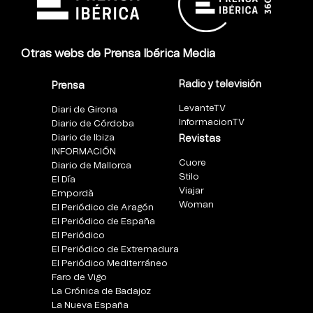
Otras webs de Prensa Ibérica Media
Radio y televisión
Prensa
LevanteTV
Diari de Girona
InformacionTV
Diario de Córdoba
Diario de Ibiza
Revistas
INFORMACIÓN
Cuore
Diario de Mallorca
Stilo
El Día
Viajar
Empordà
Woman
El Periódico de Aragón
El Periódico de España
El Periódico
El Periódico de Extremadura
El Periódico Mediterráneo
Faro de Vigo
La Crónica de Badajoz
La Nueva España