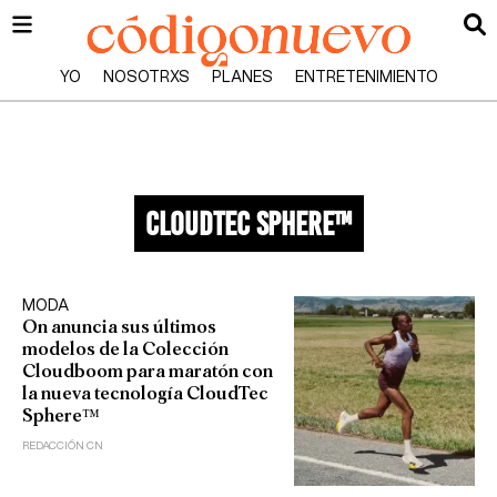
YO
NOSOTRXS
PLANES
ENTRETENIMIENTO
cloudTec sphere™
MODA
On anuncia sus últimos
modelos de la Colección
Cloudboom para maratón con
la nueva tecnología CloudTec
Sphere™
REDACCIÓN CN