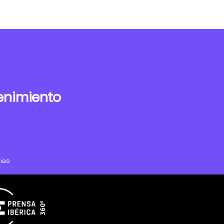
enimiento
ias