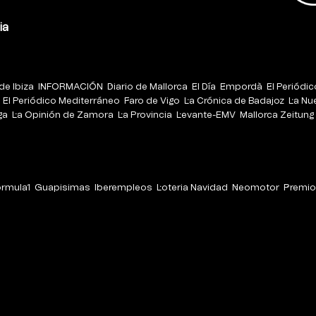
ia
de Ibiza
INFORMACIÓN
Diario de Mallorca
El Día
Empordà
El Periódi
El Periódico Mediterráneo
Faro de Vigo
La Crónica de Badajoz
La Nu
ga
La Opinión de Zamora
La Provincia
Levante-EMV
Mallorca Zeitung
órmula1
Guapisimas
Iberempleos
Loteria Navidad
Neomotor
Premio