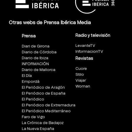
Otras webs de Prensa Ibérica Media
Radio y televisión
Prensa
LevanteTV
Diari de Girona
InformacionTV
Diario de Córdoba
Diario de Ibiza
Revistas
INFORMACIÓN
Cuore
Diario de Mallorca
Stilo
El Día
Viajar
Empordà
Woman
El Periódico de Aragón
El Periódico de España
El Periódico
El Periódico de Extremadura
El Periódico Mediterráneo
Faro de Vigo
La Crónica de Badajoz
La Nueva España