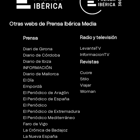
Otras webs de Prensa Ibérica Media
Radio y televisión
Prensa
LevanteTV
Diari de Girona
InformacionTV
Diario de Córdoba
Diario de Ibiza
Revistas
INFORMACIÓN
Cuore
Diario de Mallorca
Stilo
El Día
Viajar
Empordà
Woman
El Periódico de Aragón
El Periódico de España
El Periódico
El Periódico de Extremadura
El Periódico Mediterráneo
Faro de Vigo
La Crónica de Badajoz
La Nueva España