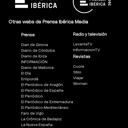
Otras webs de Prensa Ibérica Media
Radio y televisión
Prensa
LevanteTV
Diari de Girona
InformacionTV
Diario de Córdoba
Diario de Ibiza
Revistas
INFORMACIÓN
Cuore
Diario de Mallorca
Stilo
El Día
Viajar
Empordà
Woman
El Periódico de Aragón
El Periódico de España
El Periódico
El Periódico de Extremadura
El Periódico Mediterráneo
Faro de Vigo
La Crónica de Badajoz
La Nueva España