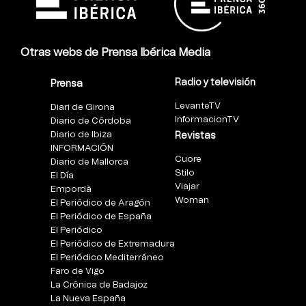
Otras webs de Prensa Ibérica Media
Radio y televisión
Prensa
LevanteTV
Diari de Girona
InformacionTV
Diario de Córdoba
Diario de Ibiza
Revistas
INFORMACIÓN
Cuore
Diario de Mallorca
Stilo
El Día
Viajar
Empordà
Woman
El Periódico de Aragón
El Periódico de España
El Periódico
El Periódico de Extremadura
El Periódico Mediterráneo
Faro de Vigo
La Crónica de Badajoz
La Nueva España